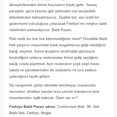
deneyimlerinden birine hazırsanız böyle gelin. Yamaç
paraşütü, gece kanosu gibi adrenalini üst seviyedeki
aktivitelerden bahsetmiyoruz. Ziyafeti bol, sizi renkli bir
gastronomi yolculuğuna çıkaracak Fethiye’nin meşhur balık
ritüelinden bahsediyoruz: Balık Pazarı.
Peki nedir bu öve öve bitiremediğimiz ritüel? Öncelikle Balık
Hali çarşının ortasındaki balık tezgahlarına gidip istediğiniz
balığı seçmeli. Sonra tezgahın etrafındaki gözünüzü
kestirdiğiniz onlarca restorandan birine gidip seçtiğiniz
balığı orada pişirtmeli. Aynı restoranın çeşit çeşit meze,
salata ve içeceklerinden de söylediniz mi sıra sadece
çatacağınız keyfe geliyor.
Siz rengarenk ışıklar altındaki bembeyaz masanızda
otururken; etraftan yayılan leziz yemek kokularına kedi
miyavlamaları eşlik edecek. Ötesi var mı?
Fethiye Balık Pazarı adres
: Cumhuriyet Mah. 96. Sok
Balık Hali, Fethiye, Muğla