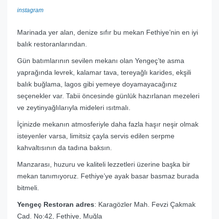
instagram
Marinada yer alan, denize sıfır bu mekan Fethiye’nin en iyi
balık restoranlarından.
Gün batımlarının sevilen mekanı olan Yengeç’te asma
yaprağında levrek, kalamar tava, tereyağlı karides, ekşili
balık buğlama, lagos gibi yemeye doyamayacağınız
seçenekler var. Tabii öncesinde günlük hazırlanan mezeleri
ve zeytinyağlılarıyla mideleri ısıtmalı.
İçinizde mekanın atmosferiyle daha fazla haşır neşir olmak
isteyenler varsa, limitsiz çayla servis edilen serpme
kahvaltısının da tadına baksın.
Manzarası, huzuru ve kaliteli lezzetleri üzerine başka bir
mekan tanımıyoruz. Fethiye’ye ayak basar basmaz burada
bitmeli.
Yengeç Restoran adres
: Karagözler Mah. Fevzi Çakmak
Cad. No:42, Fethiye, Muğla