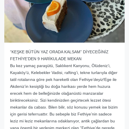
“KEŞKE BÜTÜN YAZ ORADA KALSAM” DİYECEĞİNİZ
FETHİYE’DEN 9 HARİKULADE MEKAN
Bu kez yamaç paraşütü, Saklıkent Kanyonu, Ölüdeniz’i,
Kayaköy’ü, Kelebekler Vadisi, rafting’i, tekne turlarıyla diğer
tatil rotalarına göre pek hareketli olan Fethiye’deyiz!Ege ile
Akdeniz’in kesiştiği bu doğa harikası yerde hem huzura
erecek hem de belleğinizde olağanüstü manzaralar
biriktireceksiniz. Sizi kendinizden geçirtecek lezzet ötesi
mekanlar da cabası. Bilen bilir, söz konusu yemek ise bizim
için gerisi teferruattır. Bu sebeple biz Fethiye’nin sadece
leziz mi leziz mekanlarına odaklanıyor, antik çağlardan bu
yana önemli bir yerleşim merkezi olan “Fethiye’de nerede,