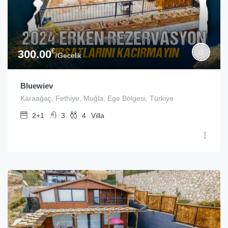
€
300.00
/Gecelik
Bluewiev
Karaağaç, Fethiye, Muğla, Ege Bölgesi, Türkiye
2+1
3
4
Villa