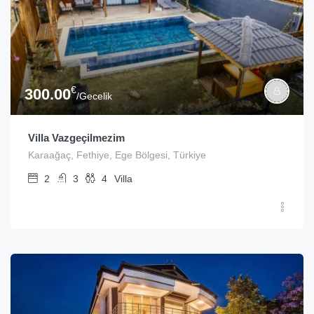
€
300.00
/Gecelik
Villa Vazgeçilmezim
Karaağaç, Fethiye, Ege Bölgesi, Türkiye
2
3
4
Villa