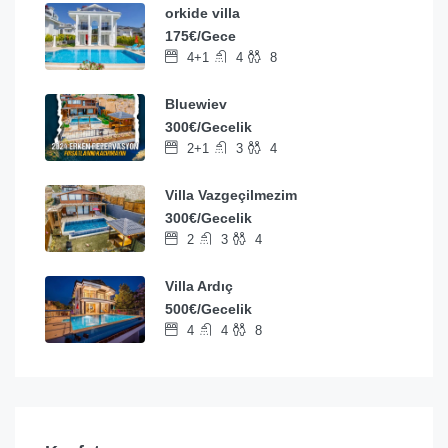
orkide villa
175€/Gece
4+1
4
8
Bluewiev
300€/Gecelik
2+1
3
4
Villa Vazgeçilmezim
300€/Gecelik
2
3
4
Villa Ardıç
500€/Gecelik
4
4
8