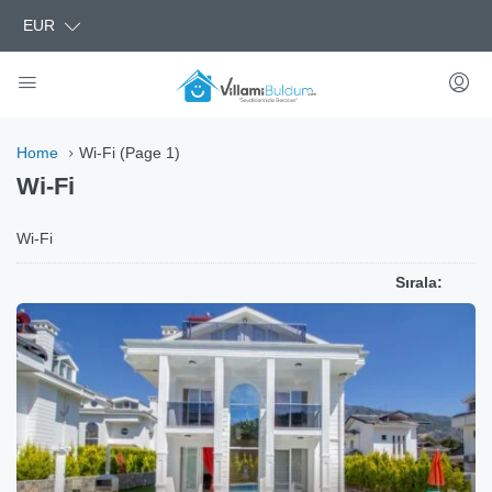
EUR
Home
Wi-Fi
(Page 1)
Wi-Fi
Wi-Fi
Sırala: