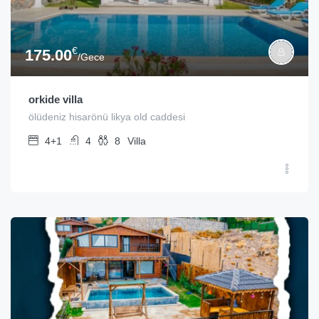
€
175.00
/Gece
orkide villa
ölüdeniz hisarönü likya old caddesi
4+1
4
8
Villa