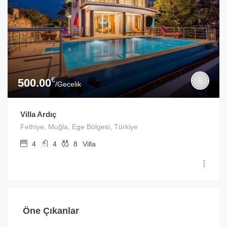
€
500.00
/Gecelik
Villa Ardıç
Fethiye, Muğla, Ege Bölgesi, Türkiye
4
4
8
Villa
Öne Çıkanlar