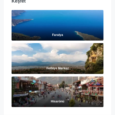
Keşfet
Faralya
Fethiye Merkez
Hisarönü