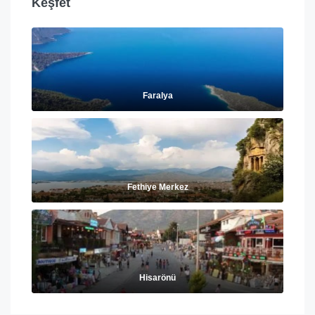
Keşfet
Faralya
Fethiye Merkez
Hisarönü