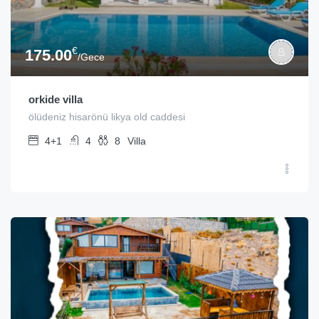
€
175.00
/Gece
orkide villa
ölüdeniz hisarönü likya old caddesi
4+1
4
8
Villa