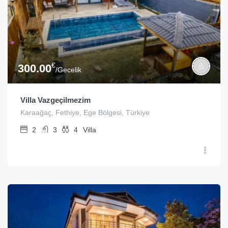
€
300.00
/Gecelik
Villa Vazgeçilmezim
Karaağaç, Fethiye, Ege Bölgesi, Türkiye
2
3
4
Villa