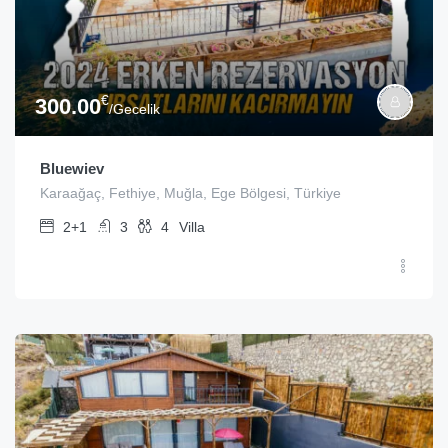
€
300.00
/Gecelik
Bluewiev
Karaağaç, Fethiye, Muğla, Ege Bölgesi, Türkiye
2+1
3
4
Villa