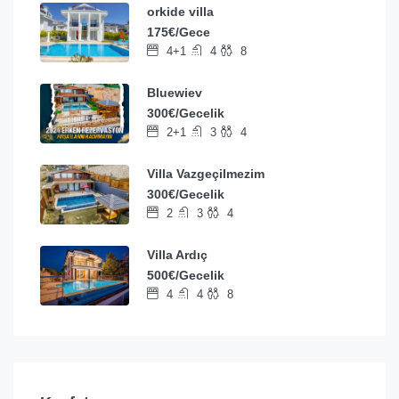
orkide villa
175€/Gece
4+1
4
8
Bluewiev
300€/Gecelik
2+1
3
4
Villa Vazgeçilmezim
300€/Gecelik
2
3
4
Villa Ardıç
500€/Gecelik
4
4
8