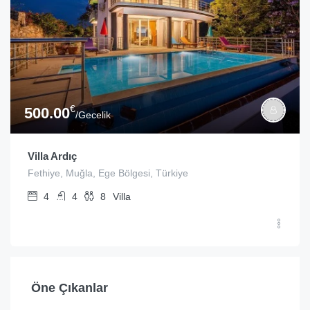
€
500.00
/Gecelik
Villa Ardıç
Fethiye, Muğla, Ege Bölgesi, Türkiye
4
4
8
Villa
Öne Çıkanlar